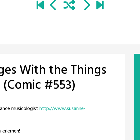
ges With the Things
 (Comic #553)
lance musicologist
http://www.susanne-
 erlernen!