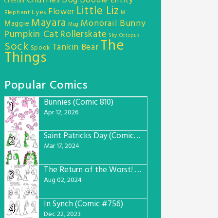
Chuffles
Dog
Doodle Entity
Cheetah
Little Liz
Flower
Eyes
Elephant
M
Mayara
Monorail Bunny
Maggie
Meg
Pumpkin Cat
Rollerskate
Sky Octopus
The
Sock
Tankin Bear
Spook
Things
Popular Comics
Bunnies (Comic 810)
1
Apr 12, 2026
Saint Patricks Day (Comic #763)
2
Mar 17, 2024
The Return of the Worst! (Comic #765)
3
Aug 02, 2024
In Synch (Comic #756)
4
Dec 22, 2023