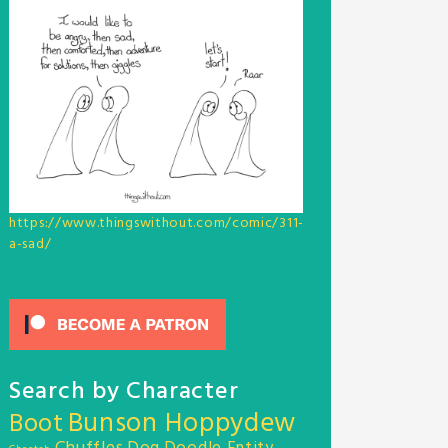
https://www.thingswithout.com/comic/311-
a-sad/
Search by Character
Bunson Hoppydew
Boot