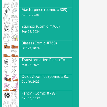
Masterpiece (comic #809)
5
Apr 10, 2026
Equinox (Comic #766)
6
Sep 28, 2024
Biases (Comic #768)
7
Oct 22, 2024
Transformative Plans (Comic #781)
8
Mar 07, 2025
Quiet Zoomies (comic #807)
9
Dec 19, 2025
Fancy! (Comic #738)
10
Dec 24, 2022